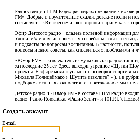
Радиостанции ГПМ Радио расширяют вещание в новые ре
FM». Добрые и поучительные сказки, детские песни и по
составляет 1 кВт, обеспечивают хороший прием как в город
Эфир Детского радио – кладезь полезной информации для
Удивили!» и другие проекты учат ребят мыслить нестан
и подкасты по вопросам воспитания. В частности, популя
вопросы и дают советы, как справиться с проблемами и л
«Юмор FM» – развлекательно-музыкальная радиостанция, 
за последние 25 лет. Здесь выходят утреннее «Шутки Ш
проекты. В эфире можно услышать оговорки спортивных
Михаила Полицеймако («Шутить изволите?!» ), а в рубрик
подборку смешных фрагментов из протоколов самых нел
Детское радио и «Юмор FM» в составе ГПМ Радио входят
радио, Радио Romantika, «Радио Зенит» и 101.RU). Подро
Создать аккаунт
E-mail