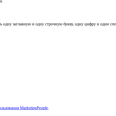
а.
ь одну заглавную и одну строчную букву, одну цифру и один спец
льзования MarketingPeople
.