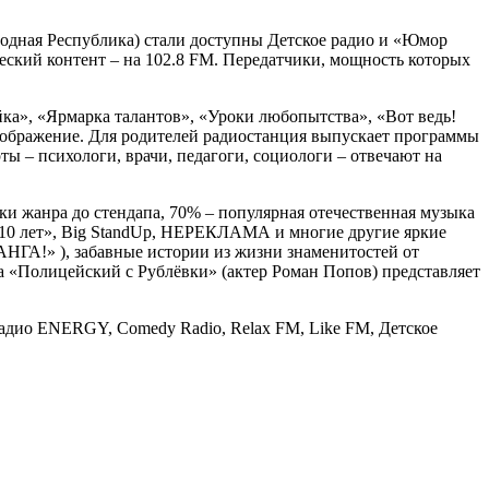
одная Республика) стали доступны Детское радио и «Юмор
еский контент – на 102.8 FM. Передатчики, мощность которых
ка», «Ярмарка талантов», «Уроки любопытства», «Вот ведь!
оображение. Для родителей радиостанция выпускает программы
ты – психологи, врачи, педагоги, социологи – отвечают на
и жанра до стендапа, 70% – популярная отечественная музыка
а 10 лет», Big StandUp, НЕРЕКЛАМА и многие другие яркие
ГА!» ), забавные истории из жизни знаменитостей от
ла «Полицейский с Рублёвки» (актер Роман Попов) представляет
адио ENERGY, Comedy Radio, Relax FM, Like FM, Детское