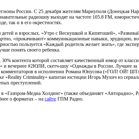
гионы России. С 25 декабря жителям Мариуполя (Донецкая Нар
знавательные радиошоу выходят на частоте 105.8 FM, юмористич
е, так и в его окрестностях.
 детей и взрослых. «Утро с Веснушкой и Кипятошей», «Развивай
дартно, «прокачивают» коммуникационные навыки, эрудицию, в
рностью пользуется «Каждый родитель желает знать», где экспер
учше понять своего ребенка.
30% контента которой составляет качественный юмор от классик
оу» и вечернее #2ЮЛИ, скетч-шоу «Однажды в России. Лучшее з
 комментаторов в исполнении Романа Юнусова («ГОЛ! ОЙ! ШТАН
е «Reality Criminality» капитан юстиции Игорь Мухич из сериа
епых преступлений.
 в «Газпром-Медиа Холдинг» (также объединяет «Авторадио», Р
бнее о форматах – на
сайте
ГПМ Радио.