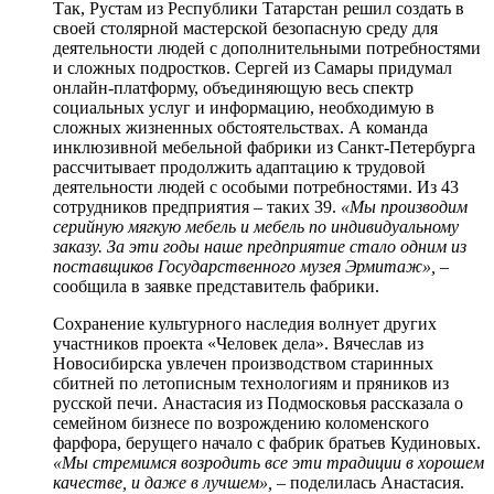
Так, Рустам из Республики Татарстан решил создать в
своей столярной мастерской безопасную среду для
деятельности людей с дополнительными потребностями
и сложных подростков. Сергей из Самары придумал
онлайн-платформу, объединяющую весь спектр
социальных услуг и информацию, необходимую в
сложных жизненных обстоятельствах. А команда
инклюзивной мебельной фабрики из Санкт-Петербурга
рассчитывает продолжить адаптацию к трудовой
деятельности людей с особыми потребностями. Из 43
сотрудников предприятия – таких 39.
«Мы производим
серийную мягкую мебель и мебель по индивидуальному
заказу. За эти годы наше предприятие стало одним из
поставщиков Государственного музея Эрмитаж»,
–
сообщила в заявке представитель фабрики.
Сохранение культурного наследия волнует других
участников проекта «Человек дела». Вячеслав из
Новосибирска увлечен производством старинных
сбитней по летописным технологиям и пряников из
русской печи. Анастасия из Подмосковья рассказала о
семейном бизнесе по возрождению коломенского
фарфора, берущего начало с фабрик братьев Кудиновых.
«Мы стремимся возродить все эти традиции в хорошем
качестве, и даже в лучшем»,
– поделилась Анастасия.