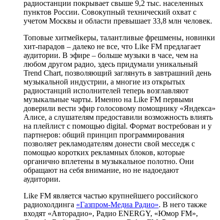
радиостанции покрывает свыше 9,2 тыс. населенных
пунктов России. Совокупный технический охват с
учетом Москвы и области превышает 33,8 млн человек.
Топовые хитмейкеры, талантливые фрешмены, новинки
хит-парадов – далеко не все, что Like FM предлагает
аудитории. В эфире – больше музыки в часе, чем на
любом другом радио, здесь придумали уникальный
Trend Chart, позволяющий заглянуть в завтрашний день
музыкальной индустрии, а многие из открытых
радиостанций исполнителей теперь возглавляют
музыкальные чарты. Именно на Like FM первыми
доверили вести эфир голосовому помощнику «Яндекса»
Алисе, а слушателям предоставили возможность влиять
на плейлист с помощью digital. Формат востребован и у
партнеров: общий принцип программирования
позволяет рекламодателям донести свой месседж с
помощью коротких рекламных блоков, которые
органично вплетены в музыкальное полотно. Они
обращают на себя внимание, но не надоедают
аудитории.
Like FM является частью крупнейшего российского
радиохолдинга
«Газпром-Медиа Радио»
. В него также
входят «Авторадио», Радио ENERGY, «Юмор FM»,