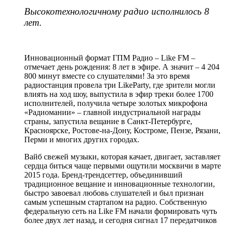
Высокотехнологичному радио исполнилось 8
лет.
Инновационный формат ГПМ Радио – Like FM –
отмечает день рождения: 8 лет в эфире. А значит – 4 204
800 минут вместе со слушателями! За это время
радиостанция провела три LikeParty, где зрители могли
влиять на ход шоу, выпустила в эфир треки более 1700
исполнителей, получила четыре золотых микрофона
«Радиомании» – главной индустриальной награды
страны, запустила вещание в Санкт-Петербурге,
Красноярске, Ростове-на-Дону, Костроме, Пензе, Рязани,
Перми и многих других городах.
Вайб свежей музыки, которая качает, двигает, заставляет
сердца биться чаще первыми ощутили москвичи в марте
2015 года. Бренд-трендсеттер, объединивший
традиционное вещание и инновационные технологии,
быстро завоевал любовь слушателей и был признан
самым успешным стартапом на радио. Собственную
федеральную сеть на Like FM начали формировать чуть
более двух лет назад, и сегодня сигнал 17 передатчиков