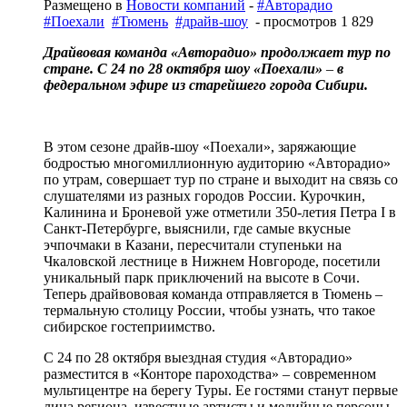
Размещено в
Новости компаний
-
#Авторадио
#Поехали
#Тюмень
#драйв-шоу
- просмотров 1 829
Драйвовая команда «Авторадио» продолжает тур по
стране. С 24 по 28 октября шоу «Поехали»
–
в
федеральном эфире из старейшего города Сибири.
В этом сезоне драйв-шоу «Поехали», заряжающие
бодростью многомиллионную аудиторию «Авторадио»
по утрам, совершает тур по стране и выходит на связь со
слушателями из разных городов России. Курочкин,
Калинина и Броневой уже отметили 350-летия Петра I в
Санкт-Петербурге, выяснили, где самые вкусные
эчпочмаки в Казани, пересчитали ступеньки на
Чкаловской лестнице в Нижнем Новгороде, посетили
уникальный парк приключений на высоте в Сочи.
Теперь драйвововая команда отправляется в Тюмень –
термальную столицу России, чтобы узнать, что такое
сибирское гостеприимство.
С 24 по 28 октября выездная студия «Авторадио»
разместится в «Конторе пароходства» – современном
мультицентре на берегу Туры. Ее гостями станут первые
лица региона, известные артисты и медийные персоны.