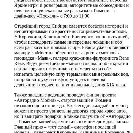
Яркие игры и розыгрыши, авторитетные собеседники и
невероятно увлекательные рассказы о Тюмени – в
драйв-шоу «Поехали» с 7:00 до 11:00.
Старейший город Сибири славится богатой историей и
неповторимыми по красоте достопримечательностями.
У Курочкина, Калининой и Броневого ровно пять дней,
чтобы исследовать самые интересные локации и обо
всем рассказать в прямом эфире. Ребята уже составляют
маршрут: «Мост влюбленных», закрытая смотровая
площадка «Маяк», галерея художника-филумниста Rene
Reze. Ведущие «Поехали» много слышали об открытии
сезона горячих источников и намерены на себе
испытать целебную силу термальных минеральных вод,
попробовать уху из нефти, увидеть шедевры
деревянного зодчества и уникальные здания XIX века.
Также звездные ведущие проведут финал проекта
«Авторадио-Мобиль», стартовавший в Тюмени
незадолго до их приезда. Уже сегодня каждый тюменец
может не просто увидеть на дорогах города яркое авто,
но и выиграть подарки, а также получить от «Авторадио
– Тюмень» наклейку с уникальным номером для финала.
Главный приз – «тот самый» смартфон последней
модели – разыграют Курочкин, Калинина и Броневой 28