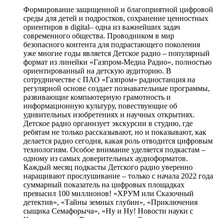
Формирование защищенной и благоприятной цифровой
среды для детей и подростков, сохранение ценностных
ориентиров в digital– одна из важнейших задач
современного общества. Проводником в мир
безопасного контента для подрастающего поколения
уже многие годы является Детское радио – популярный
формат из линейки «Газпром-Медиа Радио», полностью
ориентированный на детскую аудиторию. В
сотрудничестве с ПАО «Газпром» радиостанция на
регулярной основе создает познавательные программы,
развивающие компьютерную грамотность и
информационную культуру, повествующие об
удивительных изобретениях и научных открытиях.
Детское радио организует экскурсии в студию, где
ребятам не только рассказывают, но и показывают, как
делается радио сегодня, какая роль отводится цифровым
технологиям. Особое внимание уделяется подкастам –
одному из самых доверительных аудиоформатов.
Каждый месяц подкасты Детского радио уверенно
наращивают прослушивание – только с начала 2022 года
суммарный показатель на цифровых площадках
превысил 100 миллионов! «ХРУМ или Сказочный
детектив», «Тайны земных глубин», «Приключения
сыщика Семафорыча», «Ну и Ну! Новости науки с