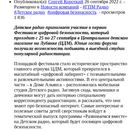
Опубликовал(а):
Сергей Короткий
26 сентября 2022 г.
-
Размещено в
Новости компаний
-
#ГПМ Радио
#Детское радио
#цифровая безопасность
- просмотров
1 836
Детское радио принимает участие в первом
Фестивале цифровой безопасности, который
проходит с 25 по 27 сентября в Центральном детском
магазине на Лубянке (ЦДМ). Юные гости форума
получили возможность побывать в выездной студии
популярной радиостанции
.
Площадкой фестиваля стало историческое пространство
главного атриума ЦДМ, который превратился в
масштабный «цифровой лабиринт» с познавательными
и развлекательными активностями. В его центральной
части – в Доме Альянса – расположилась мобильная
студия Детского радио. Заглянув сюда, мальчишки и
девчонки могут дать интервью специальному
корреспонденту радиостанции, и рассказать, что они
знают про безопасный интернет. Самые интересные и
полезные советы детей сверстникам войдут в
тематический выпуск программы «Развиваемся вместе»
на Детском радио, который будет посвящен цифровой
безопасности.