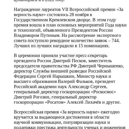
Награждение лауреатов VII Всероссийской премии «За
верность науке» состоялось 28 ноября в
Государственном Кремлевском дворце. В этом году
премия вошла в план основных мероприятий Года науки
и технологий, объявленного Президентом России
Владимиром Путиным. На рассмотрение экспертного
совета поступило рекордное количество заявок – 744.
Лучших из лучших наградили в 15 номинациях.
В церемонии приняли участие пресс-секретарь
президента России Дмитрий Песков, заместитель
председателя правительства РФ Дмитрий Чернышенко,
директор Службы внешней разведки Российской
Федерации Сергей Нарышкин, Министр науки и
высшего образования Валерий Фальков, президент
Российской академии наук Александр Сергеев,
генеральный директор госкорпорации «Роскосмос»
Дмитрий Рогозин, генеральный директор
госкорпорации «Росатом» Алексей Лихачёв и другие.
Всероссийская премия «За верность науке» ежегодно
вручается за выдающиеся достижения в области
научной коммуникации, популяризации науки и
поддержки престижа деятельности ученых и инженеров