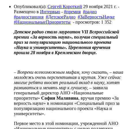
Опубликовал(а):
Сергей Короткий
29 ноября 2021 г.
-
Размещено в
Интервью
-
#премия
#радио
#радиостанция
#ДетскоеРадио
#ЗаВерностьНауке
#НациональныеПриоритеты
- просмотров: 1 352
Детское радио стало лауреатом VII Всероссийской
премии «За верность науке», получив специальный
приз за популяризацию национального проекта
«Наука и университеты». Церемония вручения
прошла 28 ноября в Кремлевском дворце.
– Вопреки всевозможным мифам, хочу сказать, – наша
молодежь очень перспективная и крутая. Уже сейчас
многие ребята вносят реальный вклад в науку, хотят
развиваться и менять мир к лучшему,
– заявила
генеральный директор АНО «Национальные
приоритеты»
София Малявина
, вручая премию «За
верность науке» в номинации «Специальный приз за
популяризацию национального проекта «Наука и
университеты».
Первое место в этой номинации, учрежденной АНО
«Национальные приоритеты» с целью поддержки