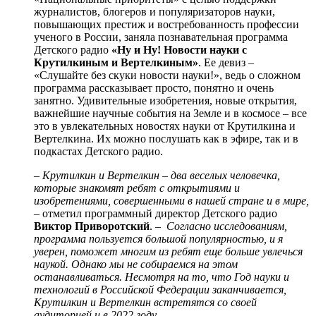
журналистов, блогеров и популяризаторов науки,
повышающих престиж и востребованность профессии
ученого в России, заняла познавательная программа
Детского радио
«Ну и Ну! Новости науки с
Крутилкиным и Вертелкиным»
. Ее девиз –
«Слушайте без скуки новости науки!», ведь о сложном
программа рассказывает просто, понятно и очень
занятно. Удивительные изобретения, новые открытия,
важнейшие научные события на Земле и в космосе – все
это в увлекательных новостях науки от Крутилкина и
Вертелкина. Их можно послушать как в эфире, так и в
подкастах Детского радио.
– Крутилкин и Вертелкин – два веселых человечка,
которые знакомят ребят с открытиями и
изобретениями, совершенными в нашей стране и в мире,
– отметил программный директор Детского радио
Виктор Приворотский
. –
Согласно исследованиям,
программа пользуется большой популярностью, и я
уверен, поможет многим из ребят еще больше увлечься
наукой. Однако мы не собираемся на этом
останавливаться. Несмотря на то, что Год науки и
технологий в Российской Федерации заканчивается,
Крутилкин и Вертелкин встретятся со своей
аудиторией и в 2022 году.