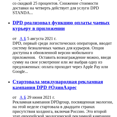
со скидкой 25 процентов. Снижение стоимости
доставки на четверть действует для услуги DPD
STANDA...
DPD реализовал функцию оплаты чаевых
курьеру в приложении
от
А Б
5 августа 2021 г.
DPD, первый среди логистических операторов, вводит
систему безналичных чаевых для курьеров. Опция
доступна в обновленной версии мобильного
приложения. Оставить вознаграждение можно, введя
сумму на свое усмотрение или же выбрав одну из
предложенных: оплата проходит через Apple Pay или
Google...
Стартовала международная рекламная
кампания DPD #ОдинАдрес
от
А Б
29 июня 2021 г.
Рекламная кампания DPDgroup, посвященная экологии,
на этой неделе стартовала в двадцати странах
присутствия холдинга, включая Россию. Это второй
этап европейской экологической рекламной кампании