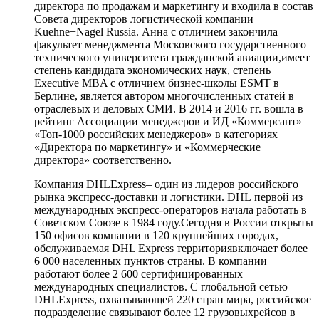
директора по продажам и маркетингу и входила в состав
Совета директоров логистической компании
Kuehne+Nagel Russia. Анна с отличием закончила
факультет менеджмента Московского государственного
технического университета гражданской авиации,имеет
степень кандидата экономических наук, степень
Executive MBA с отличием бизнес-школы ESMT в
Берлине, является автором многочисленных статей в
отраслевых и деловых СМИ. В 2014 и 2016 гг. вошла в
рейтинг Ассоциации менеджеров и ИД «Коммерсант»
«Топ-1000 российских менеджеров» в категориях
«Директора по маркетингу» и «Коммерческие
директора» соответственно.
Компания DHLExpress– один из лидеров российского
рынка экспресс-доставки и логистики. DHL первой из
международных экспресс-операторов начала работать в
Советском Союзе в 1984 году.Сегодня в России открыты
150 офисов компании в 120 крупнейших городах,
обслуживаемая DHL Express территориявключает более
6 000 населенных пунктов страны. В компании
работают более 2 600 сертифицированных
международных специалистов. С глобальной сетью
DHLExpress, охватывающей 220 стран мира, российское
подразделение связывают более 12 грузовыхрейсов в