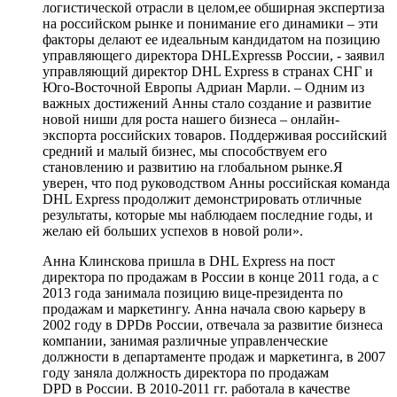
логистической отрасли в целом,ее обширная экспертиза
на российском рынке и понимание его динамики – эти
факторы делают ее идеальным кандидатом на позицию
управляющего директора DHLExpressв России, - заявил
управляющий директор DHL Express в странах СНГ и
Юго-Восточной Европы Адриан Марли. – Одним из
важных достижений Анны стало создание и развитие
новой ниши для роста нашего бизнеса – онлайн-
экспорта российских товаров. Поддерживая российский
средний и малый бизнес, мы способствуем его
становлению и развитию на глобальном рынке.Я
уверен, что под руководством Анны российская команда
DHL Express продолжит демонстрировать отличные
результаты, которые мы наблюдаем последние годы, и
желаю ей больших успехов в новой роли».
Анна Клинскова пришла в DHL Express на пост
директора по продажам в России в конце 2011 года, а с
2013 года занимала позицию вице-президента по
продажам и маркетингу. Анна начала свою карьеру в
2002 году в DPDв России, отвечала за развитие бизнеса
компании, занимая различные управленческие
должности в департаменте продаж и маркетинга, в 2007
году заняла должность директора по продажам
DPD в России. В 2010-2011 гг. работала в качестве