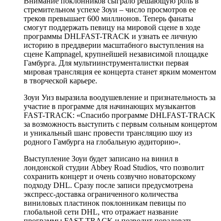
Внимание поклонников сыграло решающую роль в
стремительном успехе Зоуи – число просмотров ее
треков превышает 600 миллионов. Теперь фанаты
смогут поддержать певицу на мировой сцене в ходе
программы DHLFAST-TRACK и узнать ее личную
историю в преддверии масштабного выступления на
сцене Kampnagel, крупнейшей независимой площадке
Гамбурга. Для мультиинструменталистки первая
мировая трансляция ее концерта станет ярким моментом
в творческой карьере.
Зоуи Уиз выразила воодушевление и признательность за
участие в программе для начинающих музыкантов
FAST-TRACK: «Спасибо программе DHLFAST-TRACK
за возможность выступить с первым сольным концертом
и уникальный шанс провести трансляцию шоу из
родного Гамбурга на глобальную аудиторию».
Выступление Зоуи будет записано на винил в
лондонской студии Abbey Road Studios, что позволит
сохранить концерт и очень созвучно новаторскому
подходу DHL. Сразу после записи предусмотрена
экспресс-доставка ограниченного количества
виниловых пластинок поклонникам певицы по
глобальной сети DHL, что отражает название
программы FAST-TRACK и позволит порадовать