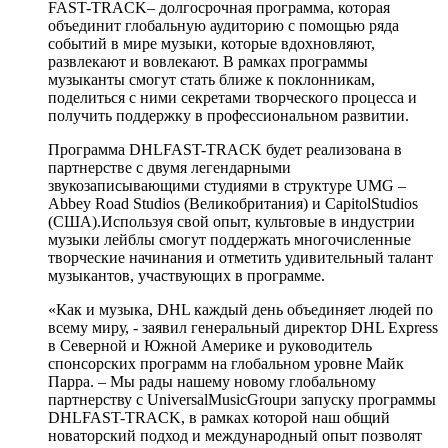
FAST-TRACK– долгосрочная программа, которая
объединит глобальную аудиторию с помощью ряда
событий в мире музыки, которые вдохновляют,
развлекают и вовлекают. В рамках программы
музыканты смогут стать ближе к поклонникам,
поделиться с ними секретами творческого процесса и
получить поддержку в профессиональном развитии.
Программа DHLFAST-TRACK будет реализована в
партнерстве с двумя легендарными
звукозаписывающими студиями в структуре UMG –
Abbey Road Studios (Великобритания) и CapitolStudios
(США).Используя свой опыт, культовые в индустрии
музыки лейблы смогут поддержать многочисленные
творческие начинания и отметить удивительный талант
музыкантов, участвующих в программе.
«Как и музыка, DHL каждый день объединяет людей по
всему миру, - заявил генеральный директор DHL Express
в Северной и Южной Америке и руководитель
спонсорских программ на глобальном уровне Майк
Парра. – Мы рады нашему новому глобальному
партнерству с UniversalMusicGroupи запуску программы
DHLFAST-TRACK, в рамках которой наш общий
новаторский подход и международный опыт позволят