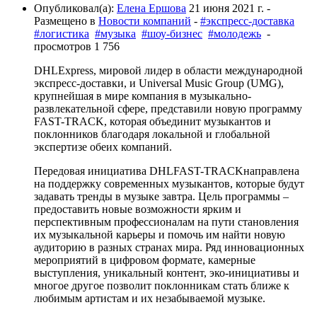
Опубликовал(а):
Елена Ершова
21 июня 2021 г.
-
Размещено в
Новости компаний
-
#экспресс-доставка
#логистика
#музыка
#шоу-бизнес
#молодежь
-
просмотров 1 756
DHLExpress, мировой лидер в области международной
экспресс-доставки, и Universal Music Group (UMG),
крупнейшая в мире компания в музыкально-
развлекательной сфере, представили новую программу
FAST-TRACK, которая объединит музыкантов и
поклонников благодаря локальной и глобальной
экспертизе обеих компаний.
Передовая инициатива DHLFAST-TRACKнаправлена
на поддержку современных музыкантов, которые будут
задавать тренды в музыке завтра. Цель программы –
предоставить новые возможности ярким и
перспективным профессионалам на пути становления
их музыкальной карьеры и помочь им найти новую
аудиторию в разных странах мира. Ряд инновационных
мероприятий в цифровом формате, камерные
выступления, уникальный контент, эко-инициативы и
многое другое позволит поклонникам стать ближе к
любимым артистам и их незабываемой музыке.