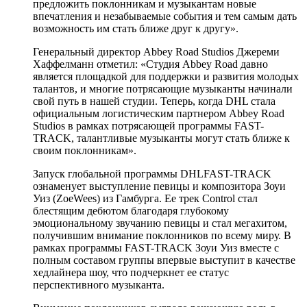
предложить поклонникам и музыкантам новые
впечатления и незабываемые события и тем самым дать
возможность им стать ближе друг к другу».
Генеральный директор Abbey Road Studios Джереми
Хаффелманн отметил: «Студия Abbey Road давно
является площадкой для поддержки и развития молодых
талантов, и многие потрясающие музыканты начинали
свой путь в нашей студии. Теперь, когда DHL стала
официальным логистическим партнером Abbey Road
Studios в рамках потрясающей программы FAST-
TRACK, талантливые музыканты могут стать ближе к
своим поклонникам».
Запуск глобальной программы DHLFAST-TRACK
ознаменует выступление певицы и композитора Зоуи
Уиз (ZoeWees) из Гамбурга. Ее трек Control стал
блестящим дебютом благодаря глубокому
эмоциональному звучанию певицы и стал мегахитом,
получившим внимание поклонников по всему миру. В
рамках программы FAST-TRACK Зоуи Уиз вместе с
полным составом группы впервые выступит в качестве
хедлайнера шоу, что подчеркнет ее статус
перспективного музыканта.