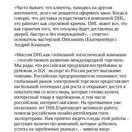
«Часто бывает, что клиенты, находясь на другом
континенте, долго не решаются оформить заказ. Когда я
говорю, что доставка осуществляется компанией DHL,
это работает как спусковой крючок. DHL знают все, это
как гарантия того, что посылка будет доставлена до
дверей, быстро и без повреждений», - отметил
основатель мастерской Dirtcustoms (Екатеринбург)
Андрей Казанцев.
«Миссия DHLкак глобальной логистической компании
– способствовать развитию международной торговли.
Мы рады, что российская продукция востребована за
рубежом, и B2C экспорт из России растет высокими
темпами. Российские предприниматели понимают, что
глобальный рынок электронной торговли предоставляет
им большой потенциал для роста и открывает доступ к
покупателям со всего мира, которые готовы купить
интересный товар в зарубежном, в том числе
российском, интернет-магазине. На протяжении уже
нескольких лет DHLExpressведет активную работу,
помогая российским онлайн-ритейлерам стать
экспортерами. Нам приятно видеть плоды этой работы –
растущее количество компаний, которые добились
успеха на зарубежных рынках», - заявила вице-