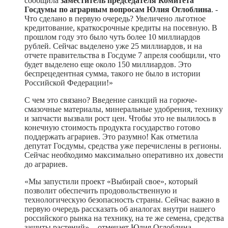
сообщила
заместитель председателя Комитета
Госдумы по аграрным вопросам Юлия Оглоблина
. -
Что сделано в первую очередь? Увеличено льготное
кредитование, краткосрочные кредиты на посевную. В
прошлом году это было чуть более 10 миллиардов
рублей. Сейчас выделено уже 25 миллиардов, и на
отчете правительства в Госдуме 7 апреля сообщили, что
будет выделено еще около 150 миллиардов. Это
беспрецедентная сумма, такого не было в истории
Российской Федерации!»
С чем это связано? Введение санкций на горюче-
смазочные материалы, минеральные удобрения, технику
и запчасти вызвали рост цен. Чтобы это не вылилось в
конечную стоимость продукта государство готово
поддержать аграриев. Это разумно! Как отметила
депутат Госдумы, средства уже перечислены в регионы.
Сейчас необходимо максимально оперативно их довести
до аграриев.
«Мы запустили проект «Выбирай свое», который
позволит обеспечить продовольственную и
технологическую безопасность страны. Сейчас важно в
первую очередь рассказать об аналогах внутри нашего
российского рынка на технику, на те же семена, средства
защиты растений», - отмечает Юлия Оглоблина.