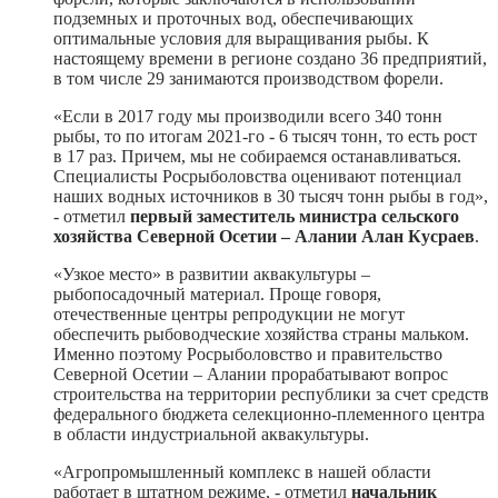
подземных и проточных вод, обеспечивающих
оптимальные условия для выращивания рыбы. К
настоящему времени в регионе создано 36 предприятий,
в том числе 29 занимаются производством форели.
«Если в 2017 году мы производили всего 340 тонн
рыбы, то по итогам 2021-го - 6 тысяч тонн, то есть рост
в 17 раз. Причем, мы не собираемся останавливаться.
Специалисты Росрыболовства оценивают потенциал
наших водных источников в 30 тысяч тонн рыбы в год»,
- отметил
первый заместитель министра сельского
хозяйства Северной Осетии – Алании Алан Кусраев
.
«Узкое место» в развитии аквакультуры –
рыбопосадочный материал. Проще говоря,
отечественные центры репродукции не могут
обеспечить рыбоводческие хозяйства страны мальком.
Именно поэтому Росрыболовство и правительство
Северной Осетии – Алании прорабатывают вопрос
строительства на территории республики за счет средств
федерального бюджета селекционно-племенного центра
в области индустриальной аквакультуры.
«Агропромышленный комплекс в нашей области
работает в штатном режиме, - отметил
начальник