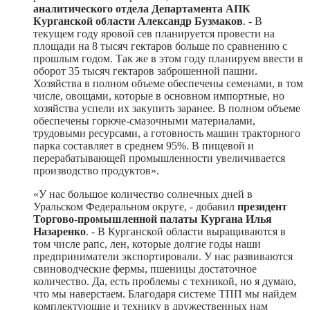
аналитического отдела Департамента АПК
Курганской области Александр Бузмаков
. - В
текущем году яровой сев планируется провести на
площади на 8 тысяч гектаров больше по сравнению с
прошлым годом. Так же в этом году планируем ввести в
оборот 35 тысяч гектаров заброшенной пашни.
Хозяйства в полном объеме обеспечены семенами, в том
числе, овощами, которые в основном импортные, но
хозяйства успели их закупить заранее. В полном объеме
обеспечены горюче-смазочными материалами,
трудовыми ресурсами, а готовность машин тракторного
парка составляет в среднем 95%. В пищевой и
перерабатывающей промышленности увеличивается
производство продуктов».
«У нас большое количество солнечных дней в
Уральском Федеральном округе, - добавил
президент
Торгово-промышленной палаты Кургана Илья
Назаренко
. - В Курганской области выращиваются в
том числе рапс, лен, которые долгие годы наши
предприниматели экспортировали. У нас развиваются
свиноводческие фермы, пшеницы достаточное
количество. Да, есть проблемы с техникой, но я думаю,
что мы наверстаем. Благодаря системе ТПП мы найдем
комплектующие и технику в дружественных нам