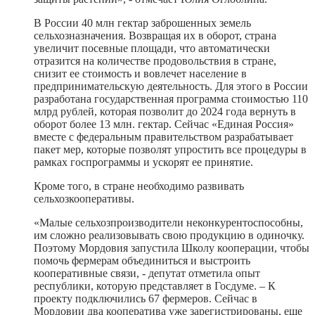
В России 40 млн гектар заброшенных земель
сельхозназначения. Возвращая их в оборот, страна
увеличит посевные площади, что автоматически
отразится на количестве продовольствия в стране,
снизит ее стоимость и вовлечет население в
предпринимательскую деятельность. Для этого в России
разработана государственная программа стоимостью 110
млрд рублей, которая позволит до 2024 года вернуть в
оборот более 13 млн. гектар. Сейчас «Единая Россия»
вместе с федеральным правительством разрабатывает
пакет мер, которые позволят упростить все процедуры в
рамках госпрограммы и ускорят ее принятие.
Кроме того, в стране необходимо развивать
сельхозкооперативы.
«Малые сельхозпроизводители неконкурентоспособны,
им сложно реализовывать свою продукцию в одиночку.
Поэтому Мордовия запустила Школу кооперации, чтобы
помочь фермерам объединиться и выстроить
кооперативные связи, - депутат отметила опыт
республики, которую представляет в Госдуме. – К
проекту подключились 67 фермеров. Сейчас в
Мордовии два кооператива уже зарегистрированы, еще