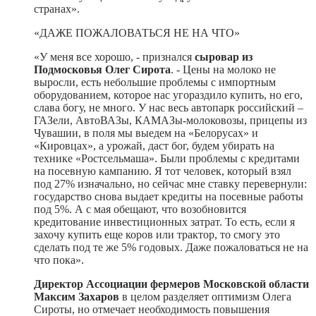
странах».
«ДАЖЕ ПОЖАЛОВАТЬСЯ НЕ НА ЧТО»
«У меня все хорошо, - признался
сыровар из
Подмосковья Олег Сирота
. - Цены на молоко не
выросли, есть небольшие проблемы с импортным
оборудованием, которое нас угораздило купить, но его,
слава богу, не много. У нас весь автопарк российский –
ГАЗели, АвтоВАЗы, КАМАЗы-молоковозы, прицепы из
Чувашии, в поля мы выедем на «Белорусах» и
«Кировцах», а урожай, даст бог, будем убирать на
технике «Ростсельмаша». Были проблемы с кредитами
на посевную кампанию. Я тот человек, который взял
под 27% изначально, но сейчас мне ставку перевернули:
государство снова выдает кредиты на посевные работы
под 5%. А с мая обещают, что возобновится
кредитование инвестиционных затрат. То есть, если я
захочу купить еще коров или трактор, то смогу это
сделать под те же 5% годовых. Даже пожаловаться не на
что пока».
Директор Ассоциации фермеров Московской области
Максим Захаров
в целом разделяет оптимизм Олега
Сироты, но отмечает необходимость повышения