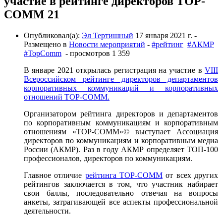
участие в рейтинге директоров TOP-
COMM 21
Опубликовал(а):
Эл Тертишный
17 января 2021 г.
-
Размещено в
Новости мероприятий
-
#рейтинг
#АКМР
#TopComm
- просмотров 1 359
В январе 2021 открылась регистрация на участие в
VIII
Всероссийском рейтинге директоров департаментов
корпоративных коммуникаций и корпоративных
отношений TOP-COMM.
Организатором рейтинга директоров и департаментов
по корпоративным коммуникациям и корпоративным
отношениям «TOP-COMM»© выступает Ассоциация
директоров по коммуникациям и корпоративным медиа
России (АКМР). Раз в году АКМР определяет ТОП-100
профессионалов, директоров по коммуникациям.
Главное отличие
рейтинга TOP-COMM
от всех других
рейтингов заключается в том, что участник набирает
свои баллы, последовательно отвечая на вопросы
анкеты, затрагивающей все аспекты профессиональной
деятельности.