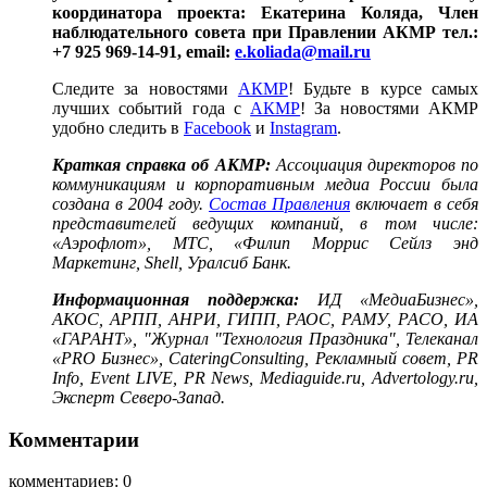
координатора проекта: Екатерина Коляда, Член
наблюдательного совета при Правлении АКМР тел.:
+7 925 969-14-91, email:
e.koliada@mail.ru
Следите за новостями
АКМР
! Будьте в курсе самых
лучших событий года c
АКМР
! За новостями АКМР
удобно следить в
Facebook
и
Instagram
.
Краткая справка об АКМР:
Ассоциация директоров по
коммуникациям и корпоративным медиа России была
создана в 2004 году.
Состав Правления
включает в себя
представителей ведущих компаний, в том числе:
«Аэрофлот», МТС, «Филип Моррис Сейлз энд
Маркетинг, Shell, Уралсиб Банк.
Информационная поддержка:
ИД «МедиаБизнес»,
АКОС, АРПП, АНРИ, ГИПП, РАОС, РАМУ, РАСО, ИА
«ГАРАНТ», "Журнал "Технология Праздника", Телеканал
«PRO
Бизнес», CateringConsulting, Рекламный совет, PR
Info, Event
LIVE, PR
News, Mediaguide.ru, Advertology.ru,
Эксперт Северо-Запад.
Комментарии
комментариев: 0