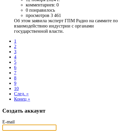
комментариев: 0
0 понравилось
просмотров 3 461
Об этом заявила эксперт ГПМ Радио на саммите по
взаимодействию индустрии с органами
государственной власти.
1
2
3
4
5
6
7
8
9
10
След. »
Конец »
Создать аккаунт
E-mail