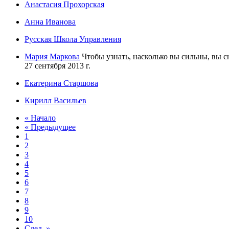
Анастасия Прохорская
Анна Иванова
Русская Школа Управления
Мария Маркова
Чтобы узнать, насколько вы сильны, вы с
27 сентября 2013 г.
Екатерина Старшова
Кирилл Васильев
« Начало
« Предыдущее
1
2
3
4
5
6
7
8
9
10
След. »