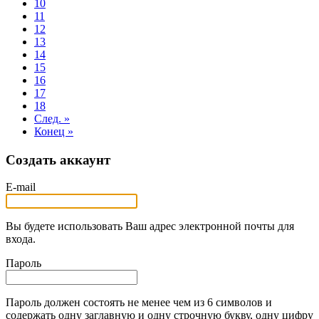
10
11
12
13
14
15
16
17
18
След. »
Конец »
Создать аккаунт
E-mail
Вы будете использовать Ваш адрес электронной почты для
входа.
Пароль
Пароль должен состоять не менее чем из 6 символов и
содержать одну заглавную и одну строчную букву, одну цифру