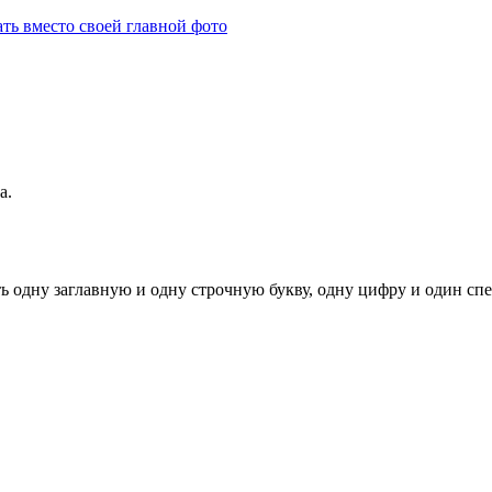
ть вместо своей главной фото
а.
ь одну заглавную и одну строчную букву, одну цифру и один спец