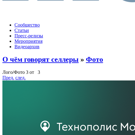
Сообщество
Статьи
Пресс-релизы
Мероприятия
Видеоархив
О чём говорят селлеры
»
Фото
Лого/Фото 3 от 3
Пред.
след.