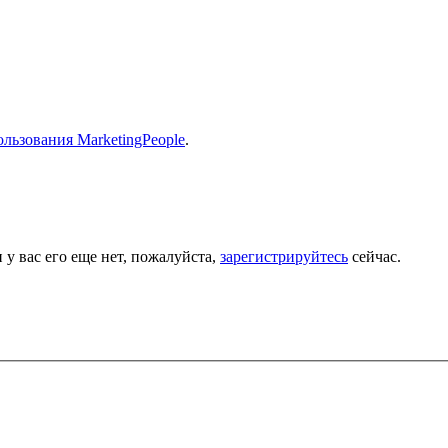
льзования MarketingPeople
.
 у вас его еще нет, пожалуйста,
зарегистрируйтесь
сейчас.