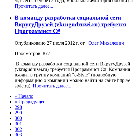
м, всего-то через 2 года, мобильная аудитория обгонит а
Прочитать далее...
В команду разработки социальной сети
ВкругуДрузей (vkrugudruzei.ru) требуется
Программист С#
Опубликовано
27 июля 2012 г.
от
Олег Михалевич
Просмотров: 877
В команду разработки социальной сети ВкругуДрузей
(vkrugudruzei.ru) требуется Программист С#. Компания
входит в группу компаний "e-Style" (подробную
информацию о компании можно найти на сайте http://e-
style.ru).
Прочитать далее...
« Начало
« Предыдущее
298
299
300
301
302
303