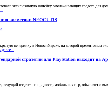
товала эксклюзивную линейку омолаживающих средств для дом
..
линию косметики NEOCUTIS
ва
акрытую вечеринку в Новосибирске, на которой презентовала 
далее...
ендарной стратегии для PlayStation выходит на App
ales, ведущий издатель и продюсер мобильных игр, объявляет о в