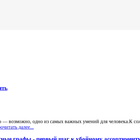
ять
ю — возможно, одно из самых важных умений для человека.К со
читать далее...
нтные графы - первый шаг к убойному ассортимент