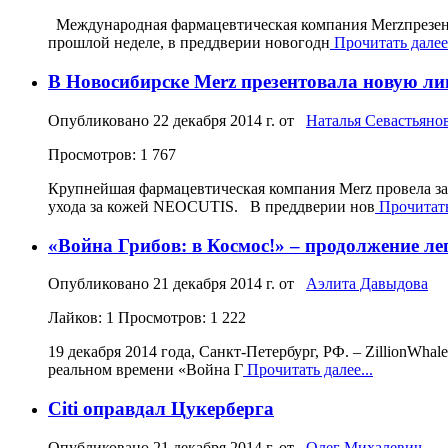
Международная фармацевтическая компания Merzпрезен
прошлой неделе, в преддверии новогодн
Прочитать далее.
В Новосибирске Merz презентовала новую 
Опубликовано
22 декабря 2014 г.
от
Наталья Севастьяно
Просмотров: 1 767
Крупнейшая фармацевтическая компания Merz провела з
ухода за кожей NEOCUTIS. В преддверии нов
Прочитать 
«Война Грибов: в Космос!» – продолжение лег
Опубликовано
21 декабря 2014 г.
от
Аэлита Давыдова
Лайков: 1
Просмотров: 1 222
19 декабря 2014 года, Санкт-Петербург, РФ. – ZillionWh
реальном времени «Война Г
Прочитать далее...
Citi оправдал Цукерберга
Опубликовано
21 декабря 2014 г.
от
Олег Михалевич