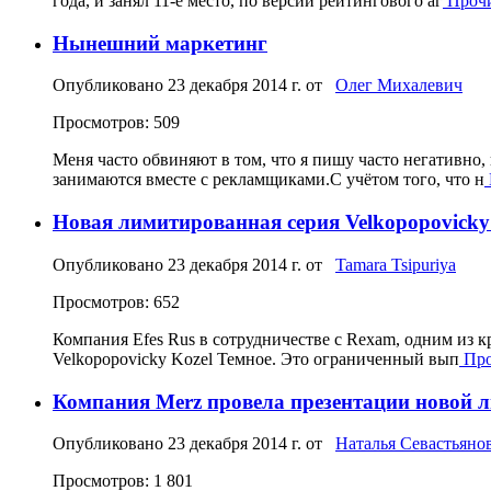
года, и занял 11-е место, по версии рейтингового аг
Прочит
Нынешний маркетинг
Опубликовано
23 декабря 2014 г.
от
Олег Михалевич
Просмотров: 509
Меня часто обвиняют в том, что я пишу часто негативно, 
занимаются вместе с рекламщиками.С учётом того, что н
Новая лимитированная серия Velkopopovicky 
Опубликовано
23 декабря 2014 г.
от
Tamara Tsipuriya
Просмотров: 652
Компания Efes Rus в сотрудничестве с Rexam, одним из 
Velkopopovicky Kozel Темное. Это ограниченный вып
Проч
Компания Merz провела презентации новой 
Опубликовано
23 декабря 2014 г.
от
Наталья Севастьяно
Просмотров: 1 801