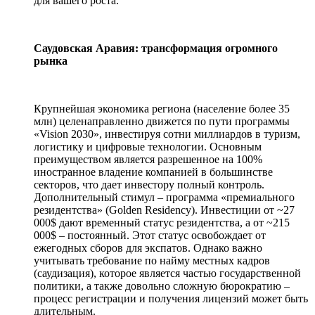
для вашего роста.
Саудовская Аравия: трансформация огромного
рынка
Крупнейшая экономика региона (население более 35
млн) целенаправленно движется по пути программы
«Vision 2030», инвестируя сотни миллиардов в туризм,
логистику и цифровые технологии. Основным
преимуществом является разрешенное на 100%
иностранное владение компанией в большинстве
секторов, что дает инвестору полный контроль.
Дополнительный стимул – программа «премиального
резидентства» (Golden Residency). Инвестиции от ~27
000$ дают временный статус резидентства, а от ~215
000$ – постоянный. Этот статус освобождает от
ежегодных сборов для экспатов. Однако важно
учитывать требование по найму местных кадров
(саудизация), которое является частью государственной
политики, а также довольно сложную бюрократию –
процесс регистрации и получения лицензий может быть
длительным.