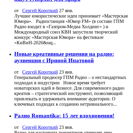
от
Сергей Короткий
27 янв.
Лучшие юмористические идеи принимает «Мастерская
Юмора». Радиостанция «Юмор FM» (в составе ГПМ
Радио входит в «Газпром-Медиа Холдинг» ) и
Международный союз КВН запустили творческий
конкурс «Мастерская Юмора» на фестивале
«КиВиН-2026&raq...
Новые креативные решения на радио:
аудиенция с Ириной Ипатовой
от
Сергей Короткий
23 янв.
Генеральный продюсер ГПМ Радио – о нестандартных
подходах в индустрии Новое время требует
новаторских идей в бизнесе. Для современного радио
креатив – стратегический инструмент, позволяющий
привлекать и удерживать внимание аудитории. О
ключевых подходах к созданию нетривиального...
Радио Romantika: 15 лет вдохновения!
от
Сергей Короткий
23 янв.
Радио для настоящих романтиков отмечает день