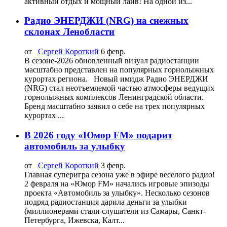
активный отдых и мощный лайв! На одной из...
Радио ЭНЕРДЖИ (NRG) на снежных
склонах Ленобласти
от
Сергей Короткий
6 февр.
В сезоне‑2026 обновленный визуал радиостанции
масштабно представлен на популярных горнолыжных
курортах региона. Новый имидж Радио ЭНЕРДЖИ
(NRG) стал неотъемлемой частью атмосферы ведущих
горнолыжных комплексов Ленинградской области.
Бренд масштабно заявил о себе на трех популярных
курортах ...
В 2026 году «Юмор FM» подарит
автомобиль за улыбку
от
Сергей Короткий
3 февр.
Главная суперигра сезона уже в эфире веселого радио!
2 февраля на «Юмор FM» начались игровые эпизоды
проекта «Автомобиль за улыбку». Несколько сезонов
подряд радиостанция дарила деньги за улыбки
(миллионерами стали слушатели из Самары, Санкт-
Петербурга, Ижевска, Калт...