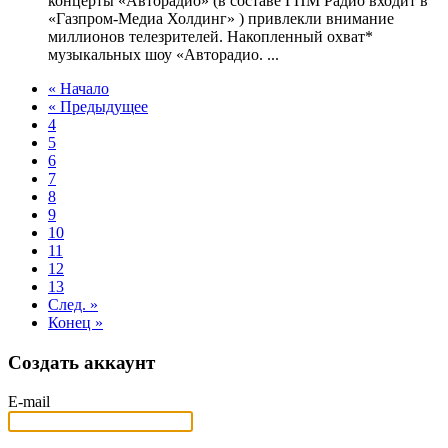
концерты «Авторадио» (в составе ГПМ Радио входит в
«Газпром-Медиа Холдинг» ) привлекли внимание
миллионов телезрителей. Накопленный охват*
музыкальных шоу «Авторадио. ...
« Начало
« Предыдущее
4
5
6
7
8
9
10
11
12
13
След. »
Конец »
Создать аккаунт
E-mail