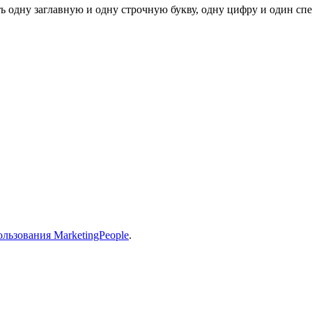
ь одну заглавную и одну строчную букву, одну цифру и один спец
льзования MarketingPeople
.