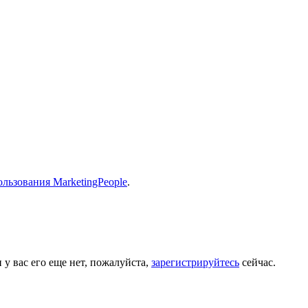
льзования MarketingPeople
.
 у вас его еще нет, пожалуйста,
зарегистрируйтесь
сейчас.