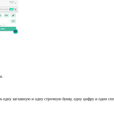
а.
ь одну заглавную и одну строчную букву, одну цифру и один спец