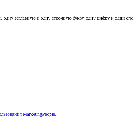
ь одну заглавную и одну строчную букву, одну цифру и один спец
льзования MarketingPeople
.