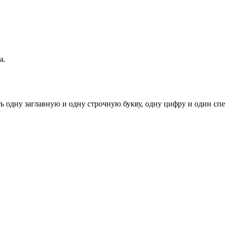
а.
ь одну заглавную и одну строчную букву, одну цифру и один спец