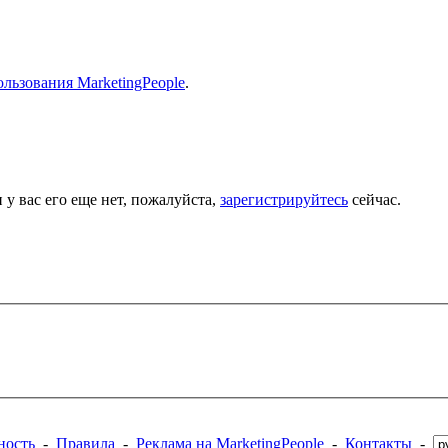
льзования MarketingPeople
.
 у вас его еще нет, пожалуйста,
зарегистрируйтесь
сейчас.
ность
-
Правила
-
Реклама на MarketingPeople
-
Контакты
-