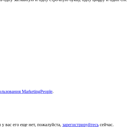
льзования MarketingPeople
.
 у вас его еще нет, пожалуйста,
зарегистрируйтесь
сейчас.