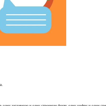
а.
ь одну заглавную и одну строчную букву, одну цифру и один спец