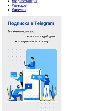
#радиостанция
#детское
#премия