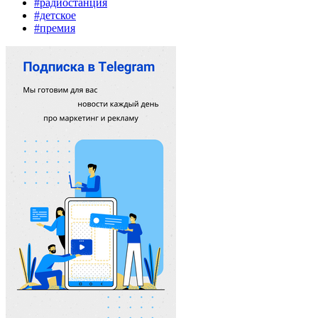
#радиостанция
#детское
#премия