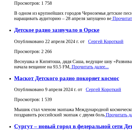
Просмотров: 1 758
В одном из крупнейших городов Черноземья детские пес
наращивать аудиторию – 28 апреля запущено ве
Прочитать
Детское радио зазвучало в Орске
Опубликовано
22 апреля 2024 г.
от
Сергей Короткий
Просмотров: 2 266
Веснушка и Кипятоша, дядя Саша, ведущие шоу «Развивайк
начала вещание на 93.5 FM,
Прочитать далее...
Маскот Детского радио покоряет космос
Опубликовано
9 апреля 2024 г.
от
Сергей Короткий
Просмотров: 1 539
Мышик стал членом экипажа Международной космическо
поздравить российский экипаж с двумя боль
Прочитать да
Сургут – новый город в федеральной сети Де