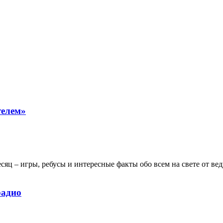
телем»
ц – игры, ребусы и интересные факты обо всем на свете от в
радио