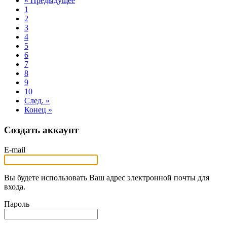
« Предыдущее
1
2
3
4
5
6
7
8
9
10
След. »
Конец »
Создать аккаунт
E-mail
Вы будете использовать Ваш адрес электронной почты для
входа.
Пароль