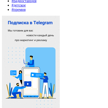
#радиостанция
#детское
#премия