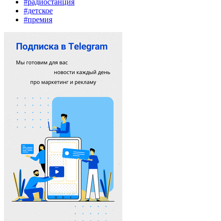
#радиостанция
#детское
#премия